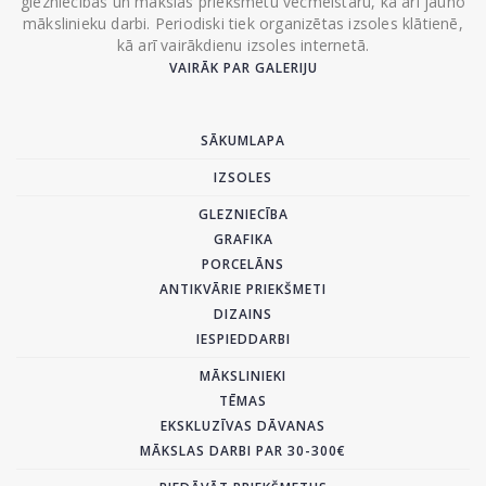
glezniecības un mākslas priekšmetu vecmeistaru, kā arī jauno
mākslinieku darbi. Periodiski tiek organizētas izsoles klātienē,
kā arī vairākdienu izsoles internetā.
VAIRĀK PAR GALERIJU
SĀKUMLAPA
IZSOLES
GLEZNIECĪBA
GRAFIKA
PORCELĀNS
ANTIKVĀRIE PRIEKŠMETI
DIZAINS
IESPIEDDARBI
MĀKSLINIEKI
TĒMAS
EKSKLUZĪVAS DĀVANAS
MĀKSLAS DARBI PAR 30-300€