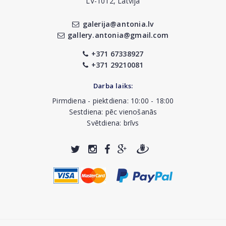
LV-1012, Latvija
galerija@antonia.lv
gallery.antonia@gmail.com
+371 67338927
+371 29210081
Darba laiks:
Pirmdiena - piektdiena: 10:00 - 18:00
Sestdiena: pēc vienošanās
Svētdiena: brīvs