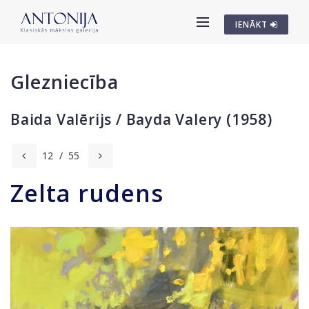
IENĀKT
Glezniecība
Baida Valērijs / Bayda Valery (1958)
12
/
55
Zelta rudens