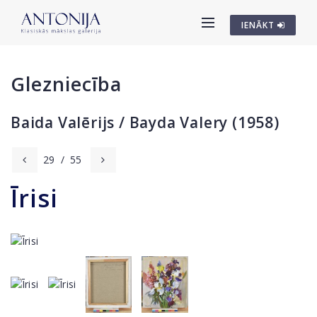
IENĀKT
Glezniecība
Baida Valērijs / Bayda Valery (1958)
29
/
55
Īrisi