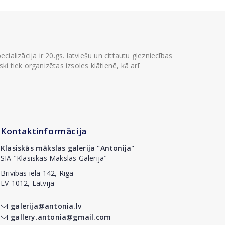
ializācija ir 20.gs. latviešu un cittautu glezniecības
i tiek organizētas izsoles klātienē, kā arī
Kontaktinformācija
Klasiskās mākslas galerija "Antonija"
SIA "Klasiskās Mākslas Galerija"
Brīvības iela 142, Rīga
LV-1012, Latvija
galerija@antonia.lv
gallery.antonia@gmail.com