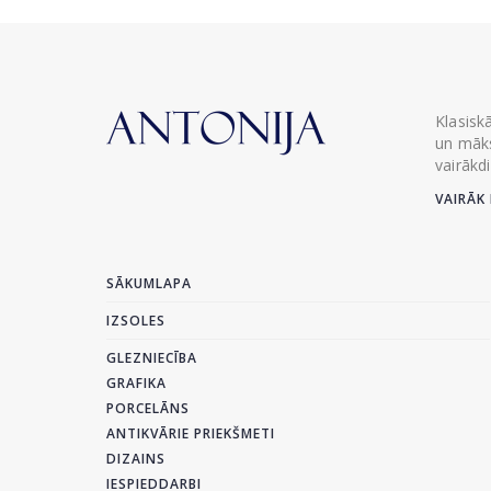
Klasisk
un māks
vairākd
VAIRĀK 
SĀKUMLAPA
IZSOLES
GLEZNIECĪBA
GRAFIKA
PORCELĀNS
ANTIKVĀRIE PRIEKŠMETI
DIZAINS
IESPIEDDARBI