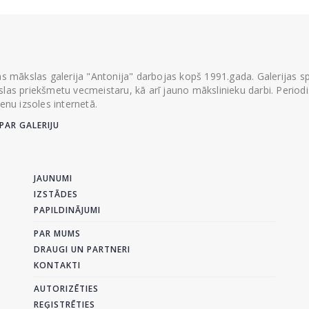
ās mākslas galerija "Antonija" darbojas kopš 1991.gada. Galerijas spec
las priekšmetu vecmeistaru, kā arī jauno mākslinieku darbi. Periodisk
ienu izsoles internetā.
PAR GALERIJU
JAUNUMI
IZSTĀDES
PAPILDINĀJUMI
PAR MUMS
DRAUGI UN PARTNERI
KONTAKTI
AUTORIZĒTIES
REĢISTRĒTIES