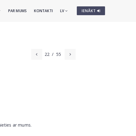
PAR MUMS
KONTAKTI
LV
IENĀKT
22
/
55
nieties ar mums.