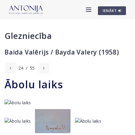
IENĀKT
Glezniecība
Baida Valērijs / Bayda Valery (1958)
24
/
55
Ābolu laiks