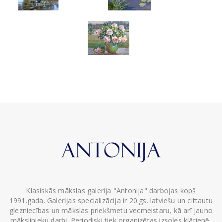
Klasiskās mākslas galerija "Antonija" darbojas kopš
1991.gada. Galerijas specializācija ir 20.gs. latviešu un cittautu
glezniecības un mākslas priekšmetu vecmeistaru, kā arī jauno
mākslinieku darbi. Periodiski tiek organizētas izsoles klātienē,