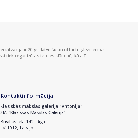
ializācija ir 20.gs. latviešu un cittautu glezniecības
i tiek organizētas izsoles klātienē, kā arī
Kontaktinformācija
Klasiskās mākslas galerija "Antonija"
SIA "Klasiskās Mākslas Galerija"
Brīvības iela 142, Rīga
LV-1012, Latvija