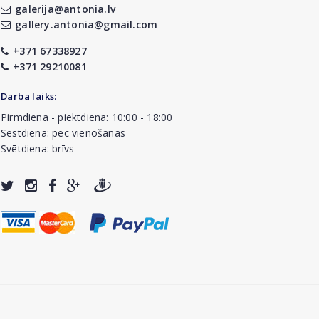
galerija@antonia.lv
gallery.antonia@gmail.com
+371 67338927
+371 29210081
Darba laiks:
Pirmdiena - piektdiena: 10:00 - 18:00
Sestdiena: pēc vienošanās
Svētdiena: brīvs