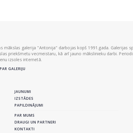
ās mākslas galerija "Antonija" darbojas kopš 1991.gada. Galerijas spec
las priekšmetu vecmeistaru, kā arī jauno mākslinieku darbi. Periodisk
ienu izsoles internetā.
PAR GALERIJU
JAUNUMI
IZSTĀDES
PAPILDINĀJUMI
PAR MUMS
DRAUGI UN PARTNERI
KONTAKTI