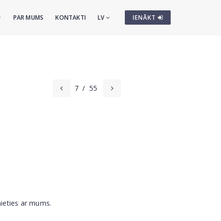
PAR MUMS
KONTAKTI
LV
IENĀKT
7
/
55
nieties ar mums.