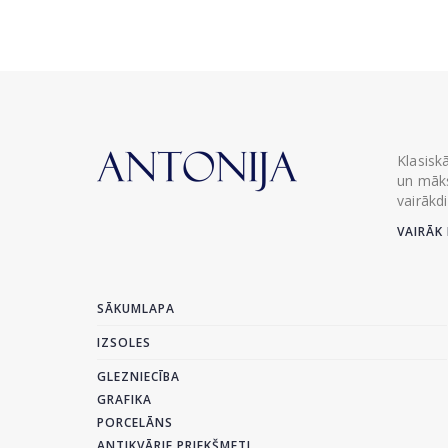
Klasisk
un māks
vairākd
VAIRĀK 
SĀKUMLAPA
IZSOLES
GLEZNIECĪBA
GRAFIKA
PORCELĀNS
ANTIKVĀRIE PRIEKŠMETI