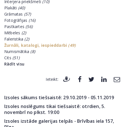
Interjera priekšmeti
(10)
Plakāti
(40)
Grāmatas
(57)
Fotogrāfijas
(16)
Pastkartes
(56)
Mēbeles
(2)
Faleristika
(2)
Žurnāli, katalogi, iespieddarbi
(49)
Numismātika
(8)
Cits
(51)
Rādīt visu
Ieteikt:
Izsoles sākums tiešsaistē: 29.10.2019 - 05.11.2019
Izsoles noslēgums tikai tiešsaistē: otrdien, 5.
novembrī no plkst. 19:00
Izsoles izstāde galerijas telpās - Brīvības iela 157,