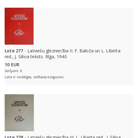
Lote 277
- Latviešu glezniecība II. F. Baloža un L. Liberta
red., J. Siliņa teksts. Rīga, 1940
10 EUR
Solījumi: 0
Lote ir noslēgta, solīšana beigusies
Lote 278
- Latviešu glezniecība III. L. Liberta red., J. Siliņa