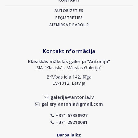
KONTAKTI
AUTORIZĒTIES
REĢISTRĒTIES
AIZMIRSĀT PAROLI?
Kontaktinformācija
Klasiskās mākslas galerija "Antonija"
SIA "Klasiskās Mākslas Galerija"
Brīvības iela 142, Rīga
LV-1012, Latvija
galerija@antonia.lv
gallery.antonia@gmail.com
+371 67338927
+371 29210081
Darba laiks: