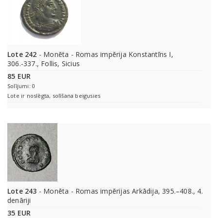
Lote 242
- Monēta - Romas impērija Konstantīns I,
306.-337., Follis, Sicius
85 EUR
Solījumi: 0
Lote ir noslēgta, solīšana beigusies
Lote 243
- Monēta - Romas impērijas Arkādija, 395.–408., 4.
denāriji
35 EUR