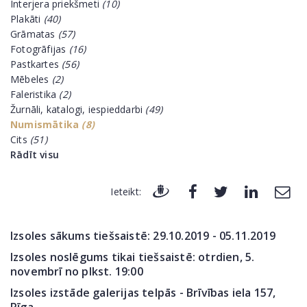
Interjera priekšmeti
(10)
Plakāti
(40)
Grāmatas
(57)
Fotogrāfijas
(16)
Pastkartes
(56)
Mēbeles
(2)
Faleristika
(2)
Žurnāli, katalogi, iespieddarbi
(49)
Numismātika
(8)
Cits
(51)
Rādīt visu
Ieteikt:
Izsoles sākums tiešsaistē: 29.10.2019 - 05.11.2019
Izsoles noslēgums tikai tiešsaistē: otrdien, 5.
novembrī no plkst. 19:00
Izsoles izstāde galerijas telpās - Brīvības iela 157,