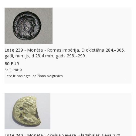
Lote 239
- Monēta - Romas impērija, Diokletiāna 284.–305.
gadi, numijs, d 28,4 mm, gads 298.–299.
80 EUR
Solījumi: 0
Lote ir noslēgta, solīšana beigusies
Lote 240
- Monēta - Akvilija Severa, Elagabalas sieva 220