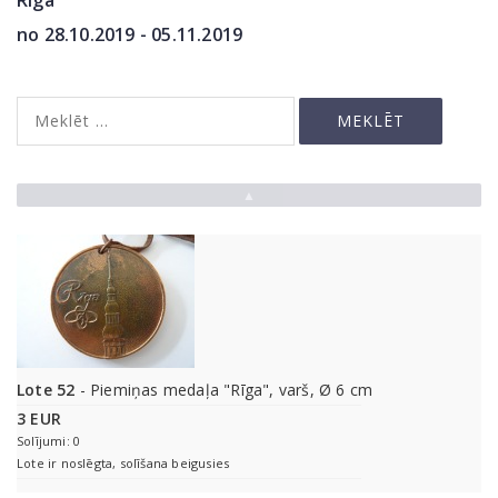
Rīga
no 28.10.2019 - 05.11.2019
▲
Lote 52
- Piemiņas medaļa "Rīga", varš, Ø 6 cm
3 EUR
Solījumi: 0
Lote ir noslēgta, solīšana beigusies