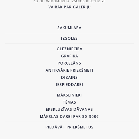
kā arī vairākdienu izsoles internetā.
VAIRĀK PAR GALERIJU
SĀKUMLAPA
IZSOLES
GLEZNIECĪBA
GRAFIKA
PORCELĀNS
ANTIKVĀRIE PRIEKŠMETI
DIZAINS
IESPIEDDARBI
MĀKSLINIEKI
TĒMAS
EKSKLUZĪVAS DĀVANAS
MĀKSLAS DARBI PAR 30-300€
PIEDĀVĀT PRIEKŠMETUS