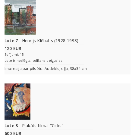
Lote 7
- Henrijs Klēbahs (1928-1998)
120 EUR
Solījumi: 15
Lote ir noslēgta, solīšana beigusies
Impresija par pilsētu. Audekls, eļļa, 38x34 cm
Lote 8
- Plakāts filmai "Cirks"
600 EUR