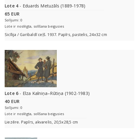
Lote 4
- Eduards Metuzāls (1889-1978)
65 EUR
Solījumi: 0
Lote ir noslēgta, solīšana beigusies
Sicīlija / Garibaldī ceļš. 1937. Papīrs, pastelis, 24x32 cm
Lote 6
- Elza Kalniņa–Rūtiņa (1902-1983)
40 EUR
Solījumi: 0
Lote ir noslēgta, solīšana beigusies
Liezēre. Papīrs, akvarelis, 20,5x28,5 cm