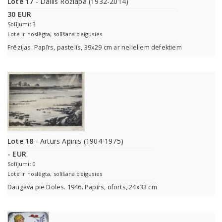
Lote 17
- Dailis Rožlapa (1932-2014)
30 EUR
Solījumi: 3
Lote ir noslēgta, solīšana beigusies
Frēzijas. Papīrs, pastelis, 39x29 cm ar nelieliem defektiem
Lote 18
- Arturs Apinis (1904-1975)
- EUR
Solījumi: 0
Lote ir noslēgta, solīšana beigusies
Daugava pie Doles. 1946. Papīrs, oforts, 24x33 cm