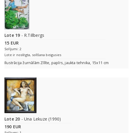
Lote 19
- R.Tillbergs
15 EUR
Solījumi: 2
Lote ir noslēgta, solīšana beigusies
Ilustrācija žurnālām Zīlīte, papīrs, jaukta tehnika, 15x11 cm
Lote 20
- Una Lekuze (1990)
190 EUR
Solījumi: 1