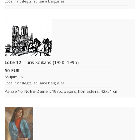
Lote ir noslēgta, solīšana beigusies
Lote 12
- Juris Soikans (1920–1995)
50 EUR
Solījumi: 6
Lote ir noslēgta, solīšana beigusies
Parīze 16. Notre-Dame I. 1975., papīrs, flomāsters, 42x51 cm