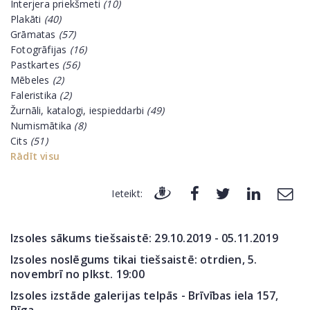
Interjera priekšmeti
(10)
Plakāti
(40)
Grāmatas
(57)
Fotogrāfijas
(16)
Pastkartes
(56)
Mēbeles
(2)
Faleristika
(2)
Žurnāli, katalogi, iespieddarbi
(49)
Numismātika
(8)
Cits
(51)
Rādīt visu
Ieteikt:
Izsoles sākums tiešsaistē: 29.10.2019 - 05.11.2019
Izsoles noslēgums tikai tiešsaistē: otrdien, 5.
novembrī no plkst. 19:00
Izsoles izstāde galerijas telpās - Brīvības iela 157,