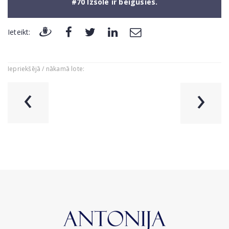
#70 Izsole ir beigusies.
Ieteikt:
Iepriekšējā / nākamā lote:
‹
›