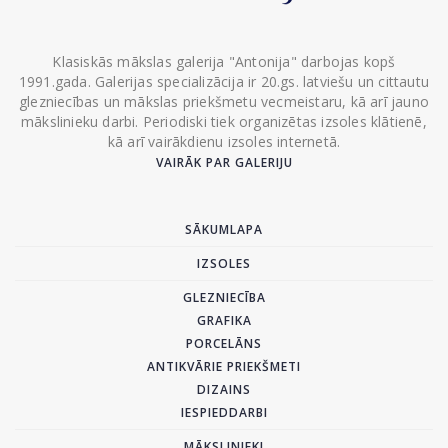
Klasiskās mākslas galerija "Antonija" darbojas kopš
1991.gada. Galerijas specializācija ir 20.gs. latviešu un cittautu
glezniecības un mākslas priekšmetu vecmeistaru, kā arī jauno
mākslinieku darbi. Periodiski tiek organizētas izsoles klātienē,
kā arī vairākdienu izsoles internetā.
VAIRĀK PAR GALERIJU
SĀKUMLAPA
IZSOLES
GLEZNIECĪBA
GRAFIKA
PORCELĀNS
ANTIKVĀRIE PRIEKŠMETI
DIZAINS
IESPIEDDARBI
MĀKSLINIEKI