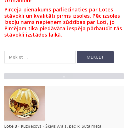
Uzmanību!
Pircēja pienākums pārliecināties par Lotes
stāvokli un kvalitāti pirms izsoles. Pēc izsoles
Izsoļu nams nepieņem sūdzības par Loti, jo
Pircējam tika piedāvāta iespēja pārbaudīt tās
stāvokli izstādes laikā.
▲
Lote 3
- Kuzņecovs - Šķīvis Arājs, pēc R. Suta meta,