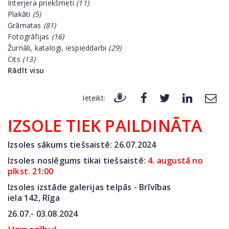
Interjera priekšmeti
(11)
Plakāti
(5)
Grāmatas
(81)
Fotogrāfijas
(16)
Žurnāli, katalogi, iespieddarbi
(29)
Cits
(13)
Rādīt visu
Ieteikt:
IZSOLE TIEK PAILDINĀTA
Izsoles sākums tiešsaistē: 26.07
.2024
Izsoles noslēgums tikai tiešsaistē:
4. augustā no
plkst. 21:00
Izsoles izstāde galerijas telpās - Brīvības
iela 142,
Rīga
26.07.- 03.08.2024