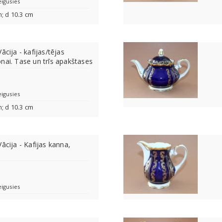
eigusies
m; d 10.3 cm
ācija - kafijas/tējas
nai. Tase un trīs apakštases
eigusies
m; d 10.3 cm
ācija - Kafijas kanna,
eigusies