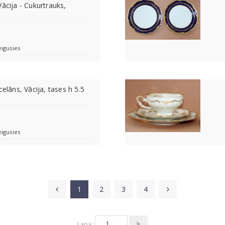
Vācija - Cukurtrauks,
eigusies
celāns, Vācija, tases h 5.5
eigusies
1
2
3
4
Lapa: