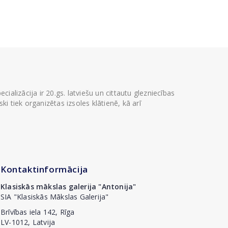
ializācija ir 20.gs. latviešu un cittautu glezniecības
i tiek organizētas izsoles klātienē, kā arī
Kontaktinformācija
Klasiskās mākslas galerija "Antonija"
SIA "Klasiskās Mākslas Galerija"
Brīvības iela 142, Rīga
LV-1012, Latvija