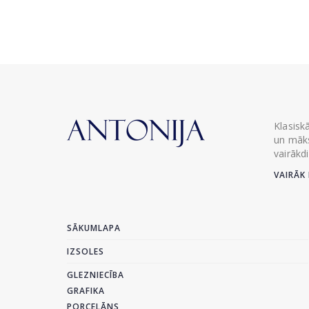
Klasisk
un māks
vairākd
VAIRĀK 
SĀKUMLAPA
IZSOLES
GLEZNIECĪBA
GRAFIKA
PORCELĀNS