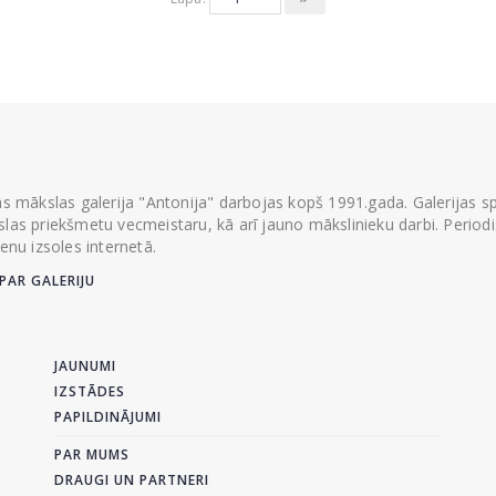
ās mākslas galerija "Antonija" darbojas kopš 1991.gada. Galerijas spec
las priekšmetu vecmeistaru, kā arī jauno mākslinieku darbi. Periodisk
ienu izsoles internetā.
PAR GALERIJU
JAUNUMI
IZSTĀDES
PAPILDINĀJUMI
PAR MUMS
DRAUGI UN PARTNERI