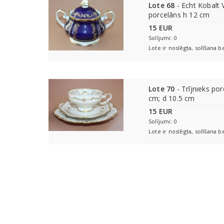
Lote 68
- Echt Kobalt 
porcelāns h 12 cm
15 EUR
Solījumi: 0
Lote ir noslēgta, solīšana b
Lote 70
- Trījnieks por
cm; d 10.5 cm
15 EUR
Solījumi: 0
Lote ir noslēgta, solīšana b