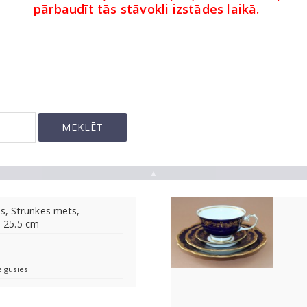
pārbaudīt tās stāvokli izstādes laikā.
▲
is, Strunkes mets,
d 25.5 cm
eigusies