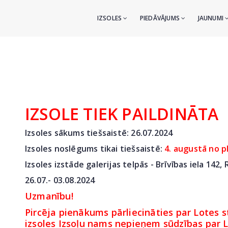
IZSOLES
PIEDĀVĀJUMS
JAUNUMI
IZSOLE TIEK PAILDINĀTA
Izsoles sākums tiešsaistē: 26.07
.2024
Izsoles noslēgums tikai tiešsaistē:
4. augustā no p
Izsoles izstāde galerijas telpās - Brīvības iela 142,
26.07.- 03.08.2024
Uzmanību!
Pircēja pienākums pārliecināties par Lotes st
izsoles Izsoļu nams nepieņem sūdzības par Lo