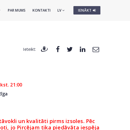
PAR MUMS
KONTAKTI
LV
IENĀKT
Ieteikt:
lkst. 21:00
Rīga
āvokli un kvalitāti pirms izsoles. Pēc
ti, jo Pircējam tika piedāvāta iespēja