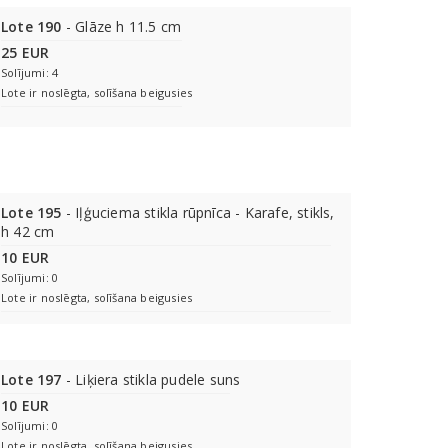
Lote 190
- Glāze h 11.5 cm
25 EUR
Solījumi: 4
Lote ir noslēgta, solīšana beigusies
Lote 195
- Iļģuciema stikla rūpnīca - Karafe, stikls,
h 42 cm
10 EUR
Solījumi: 0
Lote ir noslēgta, solīšana beigusies
Lote 197
- Liķiera stikla pudele suns
10 EUR
Solījumi: 0
Lote ir noslēgta, solīšana beigusies