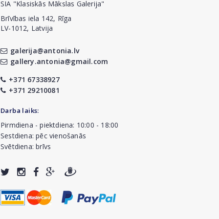
SIA "Klasiskās Mākslas Galerija"
Brīvības iela 142, Rīga
LV-1012, Latvija
galerija@antonia.lv
gallery.antonia@gmail.com
+371 67338927
+371 29210081
Darba laiks:
Pirmdiena - piektdiena: 10:00 - 18:00
Sestdiena: pēc vienošanās
Svētdiena: brīvs