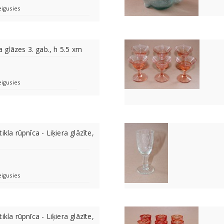
eigusies
la glāzes 3. gab., h 5.5 xm
eigusies
ikla rūpnīca - Liķiera glāzīte,
eigusies
ikla rūpnīca - Liķiera glāzīte,