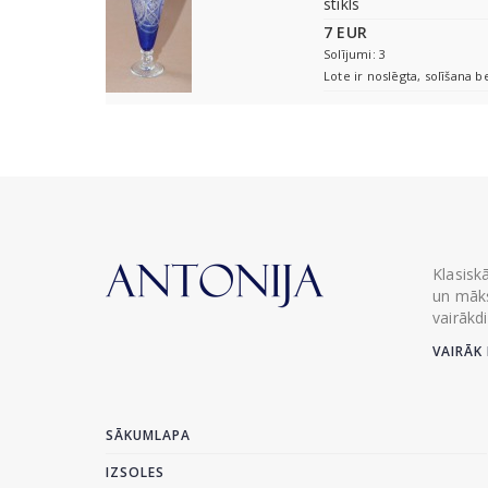
stikls
7 EUR
Solījumi: 3
Lote ir noslēgta, solīšana b
Klasisk
un māks
vairākd
VAIRĀK 
SĀKUMLAPA
IZSOLES