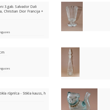
ni 3.gab. Salvador Dali
ja, Christian Dior Francija +
eigusies
 cm
eigusies
ikla rūpnīca - Stikla kauss, h