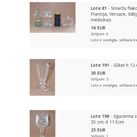
Lote 81
- Smaržu flako
Francija, Versace, Itāli
medicīnas
16 EUR
Solījumi: 0
Lote ir noslēgta, solīšana b
Lote 191
- Glāze h 12
30 EUR
Solījumi: 5
Lote ir noslēgta, solīšana b
Lote 196
- Iļģuciema st
25 cm; d 11.5cm
25 EUR
Solījumi: 2