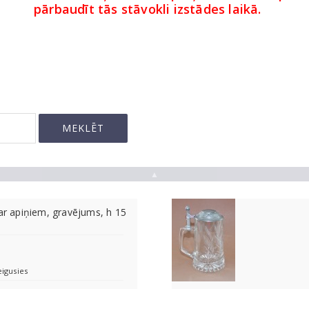
pārbaudīt tās stāvokli izstādes laikā.
▲
 ar apiņiem, gravējums, h 15
eigusies