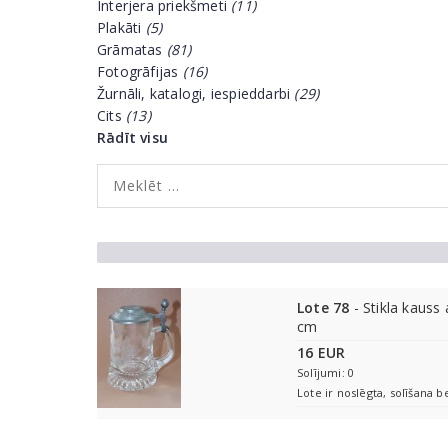
Interjera priekšmeti
(11)
Plakāti
(5)
Grāmatas
(81)
Fotogrāfijas
(16)
Žurnāli, katalogi, iespieddarbi
(29)
Cits
(13)
Rādīt visu
Lote 78
- Stikla kauss
cm
16 EUR
Solījumi: 0
Lote ir noslēgta, solīšana b