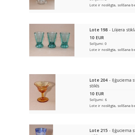
Lote ir noslēgta, solīšana b
Lote 198
- Liķiera stik
10 EUR
Solījumi: 0
Lote ir noslēgta, solīšana b
Lote 204
- Iļģuciema st
stikls
10 EUR
Solījumi: 6
Lote ir noslēgta, solīšana b
Lote 215
- Iļģuciema st