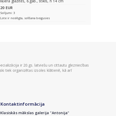
liķiera glāzītes, 6.gab., stikls, h 14 cm
20 EUR
Solījumi: 3
Lote ir noslēgta, solīšana beigusies
ializācija ir 20.gs. latviešu un cittautu glezniecības
i tiek organizētas izsoles klātienē, kā arī
Kontaktinformācija
Klasiskās mākslas galerija "Antonija"