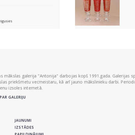
eigusies
ās mākslas galerija "Antonija" darbojas kopš 1991.gada. Galerijas spec
las priekšmetu vecmeistaru, kā arī jauno mākslinieku darbi. Periodisk
ienu izsoles internetā.
PAR GALERIJU
JAUNUMI
IZSTĀDES
PAPILDINĀJUMI