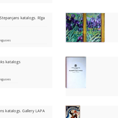
Stepanjans katalogs. Rīga
eigusies
uks katalogs
eigusies
tins katalogs. Gallery LAPA