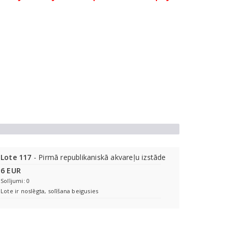
Lote 117
- Pirmā republikaniskā akvareļu izstāde
6 EUR
Solījumi: 0
Lote ir noslēgta, solīšana beigusies