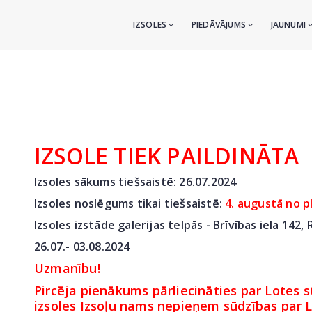
IZSOLES
PIEDĀVĀJUMS
JAUNUMI
IZSOLE TIEK PAILDINĀTA
Izsoles sākums tiešsaistē: 26.07
.2024
Izsoles noslēgums tikai tiešsaistē:
4. augustā no p
Izsoles izstāde galerijas telpās - Brīvības iela 142,
26.07.- 03.08.2024
Uzmanību!
Pircēja pienākums pārliecināties par Lotes st
izsoles Izsoļu nams nepieņem sūdzības par Lo