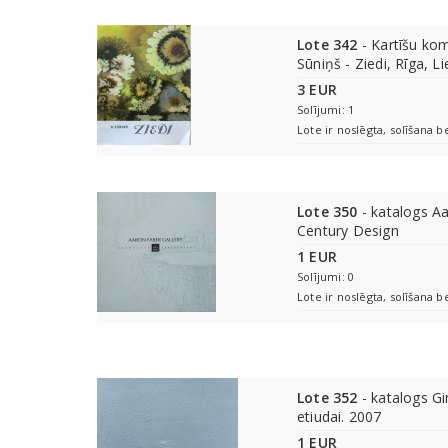
Lote 342
- Kartīšu kom
Sūniņš - Ziedi, Rīga, 
3 EUR
Solījumi: 1
Lote ir noslēgta, solīšana b
Lote 350
- katalogs Aa
Century Design
1 EUR
Solījumi: 0
Lote ir noslēgta, solīšana b
Lote 352
- katalogs Gi
etiudai. 2007
1 EUR