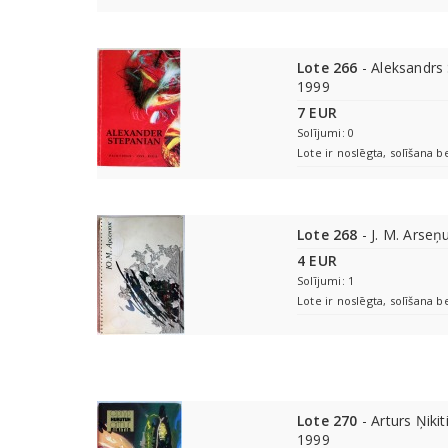
Lote 266
- Aleksandrs 
1999
7 EUR
Solījumi: 0
Lote ir noslēgta, solīšana b
Lote 268
- J. M. Arseņ
4 EUR
Solījumi: 1
Lote ir noslēgta, solīšana b
Lote 270
- Arturs Ņiki
1999