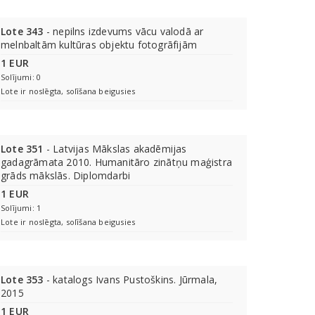
Lote 343
- nepilns izdevums vācu valodā ar
melnbaltām kultūras objektu fotogrāfijām
1 EUR
Solījumi: 0
Lote ir noslēgta, solīšana beigusies
Lote 351
- Latvijas Mākslas akadēmijas
gadagrāmata 2010. Humanitāro zinātņu maģistra
grāds mākslās. Diplomdarbi
1 EUR
Solījumi: 1
Lote ir noslēgta, solīšana beigusies
Lote 353
- katalogs Ivans Pustoškins. Jūrmala,
2015
1 EUR