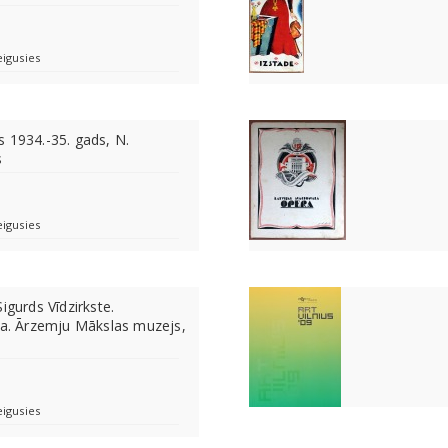
eigusies
 1934.-35. gads, N.
s
eigusies
igurds Vīdzirkste.
ība. Ārzemju Mākslas muzejs,
eigusies