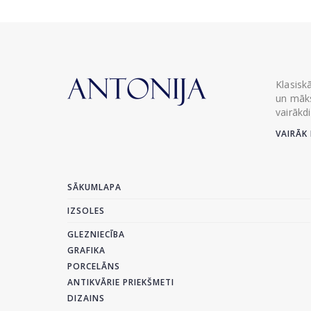
Klasisk
un māks
vairākd
VAIRĀK 
SĀKUMLAPA
IZSOLES
GLEZNIECĪBA
GRAFIKA
PORCELĀNS
ANTIKVĀRIE PRIEKŠMETI
DIZAINS