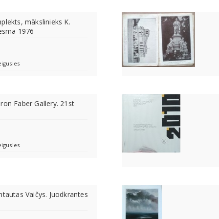
plekts, mākslinieks K.
Liesma 1976
eigusies
ron Faber Gallery. 21st
eigusies
ntautas Vaičys. Juodkrantes