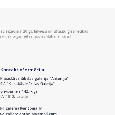
ializācija ir 20.gs. latviešu un cittautu glezniecības
i tiek organizētas izsoles klātienē, kā arī
Kontaktinformācija
Klasiskās mākslas galerija "Antonija"
SIA "Klasiskās Mākslas Galerija"
Brīvības iela 142, Rīga
LV-1012, Latvija
galerija@antonia.lv
gallery.antonia@gmail.com