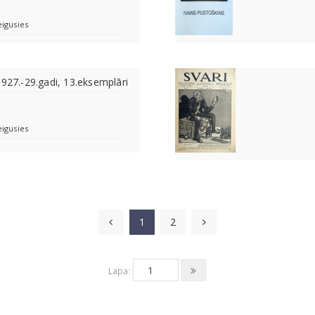
eigusies
1927.-29.gadi, 13.eksemplāri
eigusies
1
2
Lapa: