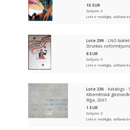
10 EUR
Solījumi: 0
Lote ir noslēgta, solīšana b
Lote 299
- LNO buklets
Strunkes noformējum
8 EUR
Solījumi: 0
Lote ir noslēgta, solīšana b
Lote 336
- Katalogs - S
Kibernētiskā glezniec
Rīga, 2007.
1 EUR
Solījumi: 0
Lote ir noslēgta, solīšana b