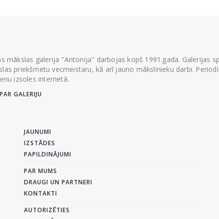
ās mākslas galerija "Antonija" darbojas kopš 1991.gada. Galerijas spec
las priekšmetu vecmeistaru, kā arī jauno mākslinieku darbi. Periodisk
ienu izsoles internetā.
PAR GALERIJU
JAUNUMI
IZSTĀDES
PAPILDINĀJUMI
PAR MUMS
DRAUGI UN PARTNERI
KONTAKTI
AUTORIZĒTIES