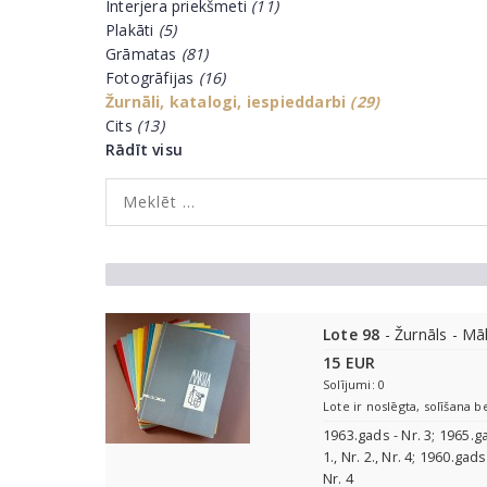
Interjera priekšmeti
(11)
Plakāti
(5)
Grāmatas
(81)
Fotogrāfijas
(16)
Žurnāli, katalogi, iespieddarbi
(29)
Cits
(13)
Rādīt visu
Lote 98
- Žurnāls - Mā
15 EUR
Solījumi: 0
Lote ir noslēgta, solīšana b
1963.gads - Nr. 3; 1965.ga
1., Nr. 2., Nr. 4; 1960.gads
Nr. 4