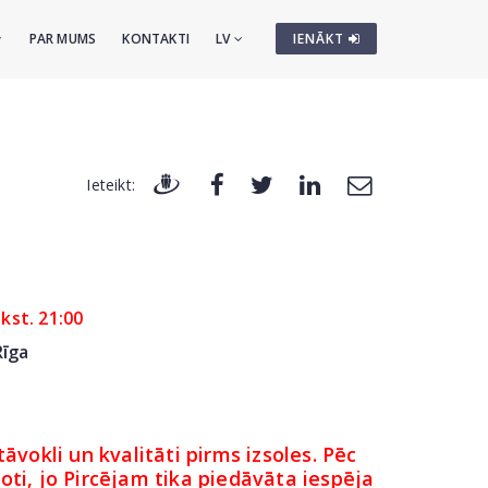
PAR MUMS
KONTAKTI
LV
IENĀKT
Ieteikt:
lkst. 21:00
Rīga
āvokli un kvalitāti pirms izsoles. Pēc
ti, jo Pircējam tika piedāvāta iespēja