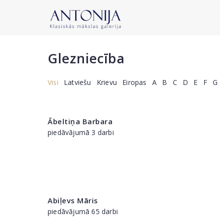
Glezniecība
Visi
Latviešu
Krievu
Eiropas
A
B
C
D
E
F
G
Ābeltiņa Barbara
piedāvājumā 3 darbi
Abiļevs Māris
piedāvājumā 65 darbi