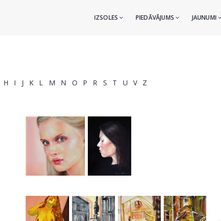
IZSOLES
PIEDĀVĀJUMS
JAUNUMI
H
I
J
K
L
M
N
O
P
R
S
T
U
V
Z