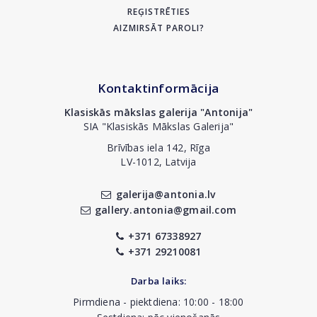
REĢISTRĒTIES
AIZMIRSĀT PAROLI?
Kontaktinformācija
Klasiskās mākslas galerija "Antonija"
SIA "Klasiskās Mākslas Galerija"
Brīvības iela 142, Rīga
LV-1012, Latvija
galerija@antonia.lv
gallery.antonia@gmail.com
+371 67338927
+371 29210081
Darba laiks:
Pirmdiena - piektdiena: 10:00 - 18:00