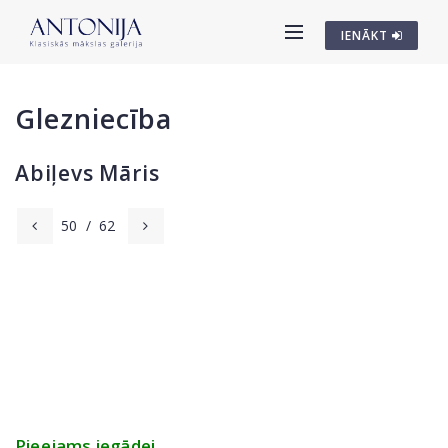
IENĀKT
Glezniecība
Abiļevs Māris
50
/
62
Pieejams iegādei