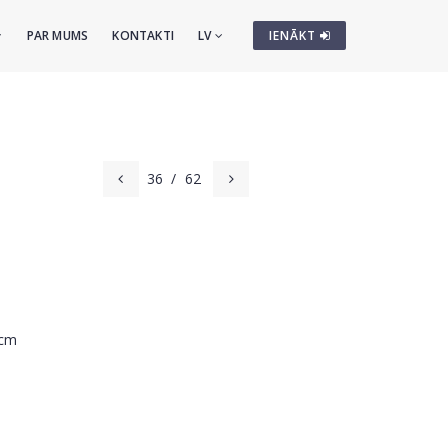
PAR MUMS
KONTAKTI
LV
IENĀKT
36
/
62
 cm