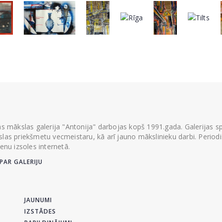
ās mākslas galerija "Antonija" darbojas kopš 1991.gada. Galerijas spec
las priekšmetu vecmeistaru, kā arī jauno mākslinieku darbi. Periodisk
ienu izsoles internetā.
PAR GALERIJU
JAUNUMI
IZSTĀDES