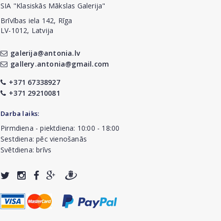
SIA "Klasiskās Mākslas Galerija"
Brīvības iela 142, Rīga
LV-1012, Latvija
galerija@antonia.lv
gallery.antonia@gmail.com
+371 67338927
+371 29210081
Darba laiks:
Pirmdiena - piektdiena: 10:00 - 18:00
Sestdiena: pēc vienošanās
Svētdiena: brīvs