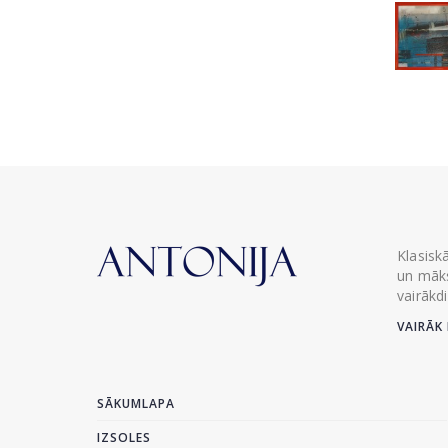
Klasisk
un māks
vairākd
VAIRĀK 
SĀKUMLAPA
IZSOLES