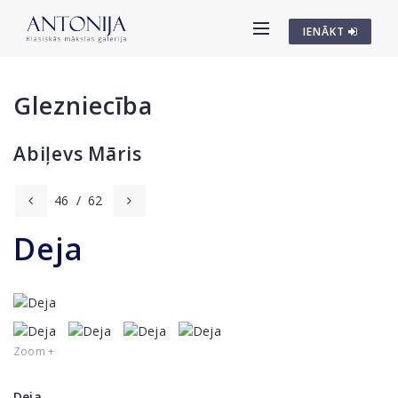
IENĀKT
Glezniecība
Abiļevs Māris
46
/
62
Deja
Zoom +
Deja