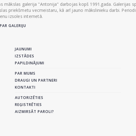
ās mākslas galerija "Antonija" darbojas kopš 1991.gada. Galerijas spec
las priekšmetu vecmeistaru, kā arī jauno mākslinieku darbi. Periodisk
ienu izsoles internetā.
PAR GALERIJU
JAUNUMI
IZSTĀDES
PAPILDINĀJUMI
PAR MUMS
DRAUGI UN PARTNERI
KONTAKTI
AUTORIZĒTIES
REĢISTRĒTIES
AIZMIRSĀT PAROLI?