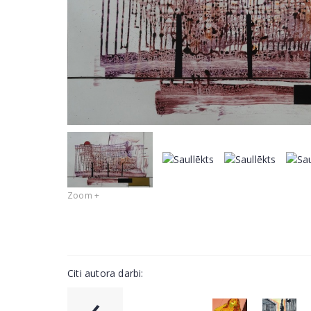
Zoom +
Citi autora darbi:
‹