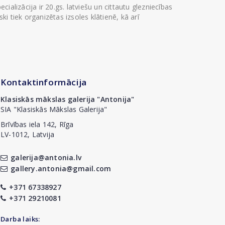
ializācija ir 20.gs. latviešu un cittautu glezniecības
i tiek organizētas izsoles klātienē, kā arī
Kontaktinformācija
Klasiskās mākslas galerija "Antonija"
SIA "Klasiskās Mākslas Galerija"
Brīvības iela 142, Rīga
LV-1012, Latvija
galerija@antonia.lv
gallery.antonia@gmail.com
+371 67338927
+371 29210081
Darba laiks: