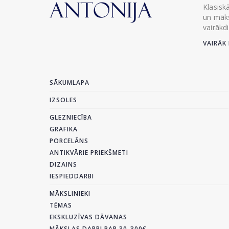
Klasisk
un māks
vairākd
VAIRĀK 
SĀKUMLAPA
IZSOLES
GLEZNIECĪBA
GRAFIKA
PORCELĀNS
ANTIKVĀRIE PRIEKŠMETI
DIZAINS
IESPIEDDARBI
MĀKSLINIEKI
TĒMAS
EKSKLUZĪVAS DĀVANAS
MĀKSLAS DARBI PAR 30-300€