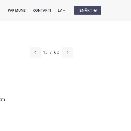
PAR MUMS
KONTAKTI
LV
IENĀKT
15
/
62
 cm