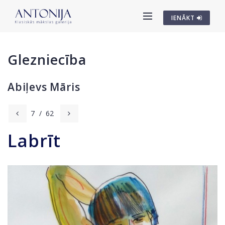
IENĀKT
Glezniecība
Abiļevs Māris
7
/
62
Labrīt