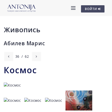
ВОЙТИ
Живопись
Абилев Марис
36
/
62
Космос