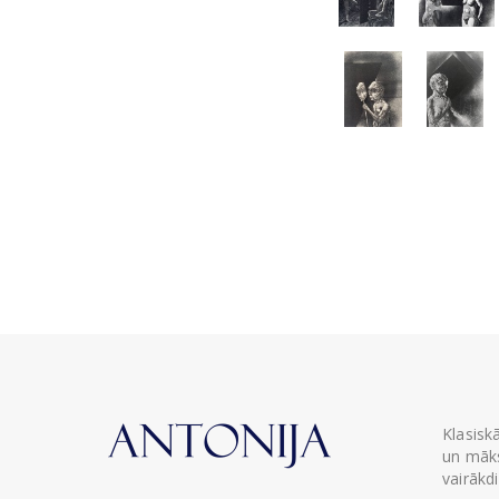
Klasisk
un māks
vairākd