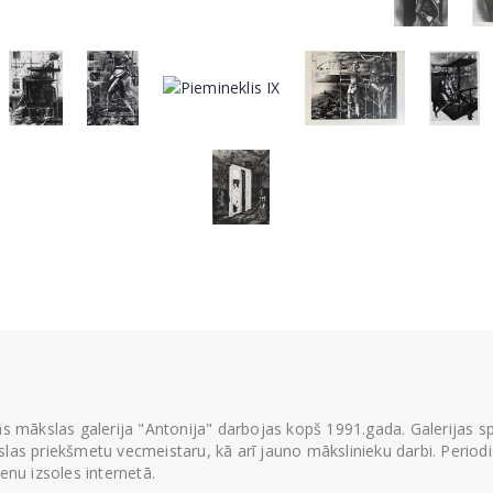
ās mākslas galerija "Antonija" darbojas kopš 1991.gada. Galerijas spec
las priekšmetu vecmeistaru, kā arī jauno mākslinieku darbi. Periodisk
ienu izsoles internetā.