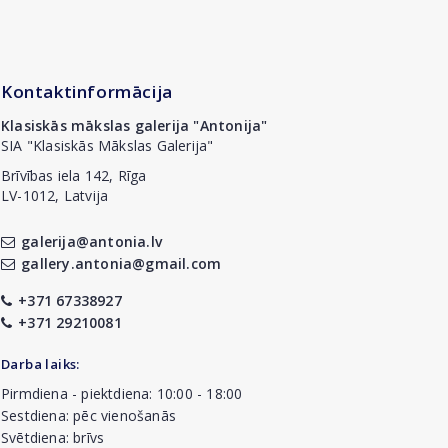
Kontaktinformācija
Klasiskās mākslas galerija "Antonija"
SIA "Klasiskās Mākslas Galerija"
Brīvības iela 142, Rīga
LV-1012, Latvija
galerija@antonia.lv
gallery.antonia@gmail.com
+371 67338927
+371 29210081
Darba laiks:
Pirmdiena - piektdiena: 10:00 - 18:00
Sestdiena: pēc vienošanās
Svētdiena: brīvs