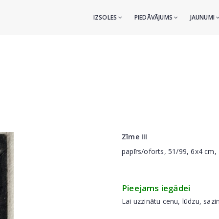
IZSOLES
PIEDĀVĀJUMS
JAUNUMI
Zīme III
papīrs/oforts, 51/99, 6x4 cm,
Pieejams iegādei
Lai uzzinātu cenu, lūdzu, sazi