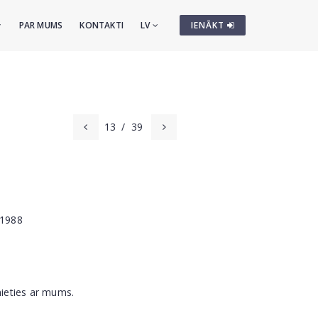
PAR MUMS
KONTAKTI
LV
IENĀKT
13
/
39
 1988
nieties ar mums.