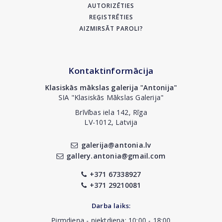
AUTORIZĒTIES
REĢISTRĒTIES
AIZMIRSĀT PAROLI?
Kontaktinformācija
Klasiskās mākslas galerija "Antonija"
SIA "Klasiskās Mākslas Galerija"
Brīvības iela 142, Rīga
LV-1012, Latvija
galerija@antonia.lv
gallery.antonia@gmail.com
+371 67338927
+371 29210081
Darba laiks:
Pirmdiena - piektdiena: 10:00 - 18:00