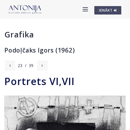
IENĀKT
Grafika
Podoļčaks Igors (1962)
23
/
39
Portrets VI,VII