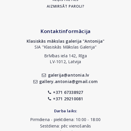
AIZMIRSĀT PAROLI?
Kontaktinformācija
Klasiskās mākslas galerija "Antonija"
SIA "Klasiskās Mākslas Galerija"
Brīvības iela 142, Rīga
LV-1012, Latvija
galerija@antonia.lv
gallery.antonia@gmail.com
+371 67338927
+371 29210081
Darba laiks:
Pirmdiena - piektdiena: 10:00 - 18:00
Sestdiena: pēc vienošanās