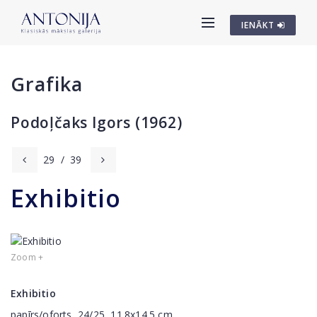
IENĀKT
Grafika
Podoļčaks Igors (1962)
29
/
39
Exhibitio
Zoom +
Exhibitio
papīrs/oforts, 24/25, 11.8x14.5 cm