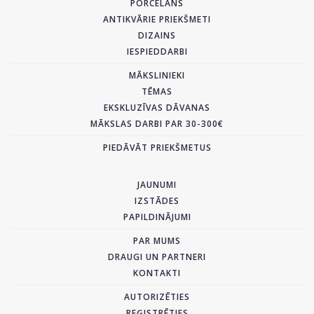
PORCELĀNS
ANTIKVĀRIE PRIEKŠMETI
DIZAINS
IESPIEDDARBI
MĀKSLINIEKI
TĒMAS
EKSKLUZĪVAS DĀVANAS
MĀKSLAS DARBI PAR 30-300€
PIEDĀVĀT PRIEKŠMETUS
JAUNUMI
IZSTĀDES
PAPILDINĀJUMI
PAR MUMS
DRAUGI UN PARTNERI
KONTAKTI
AUTORIZĒTIES
REĢISTRĒTIES