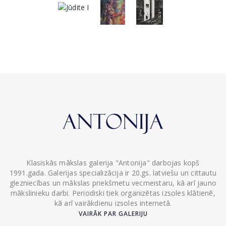
Klasiskās mākslas galerija "Antonija" darbojas kopš
1991.gada. Galerijas specializācija ir 20.gs. latviešu un cittautu
glezniecības un mākslas priekšmetu vecmeistaru, kā arī jauno
mākslinieku darbi. Periodiski tiek organizētas izsoles klātienē,
kā arī vairākdienu izsoles internetā.
VAIRĀK PAR GALERIJU