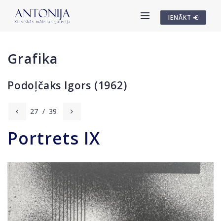
IENĀKT
Grafika
Podoļčaks Igors (1962)
27
/
39
Portrets IX