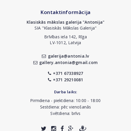
Kontaktinformācija
Klasiskās mākslas galerija "Antonija"
SIA "Klasiskās Mākslas Galerija"
Brīvības iela 142, Rīga
LV-1012, Latvija
galerija@antonia.lv
gallery.antonia@gmail.com
+371 67338927
+371 29210081
Darba laiks:
Pirmdiena - piektdiena: 10:00 - 18:00
Sestdiena: pēc vienošanās
Svētdiena: brīvs