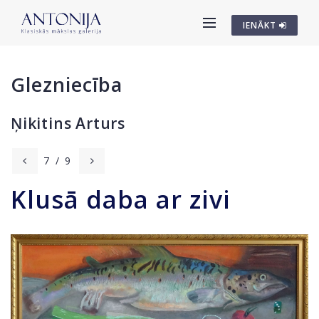
IENĀKT
Glezniecība
Ņikitins Arturs
7
/
9
Klusā daba ar zivi