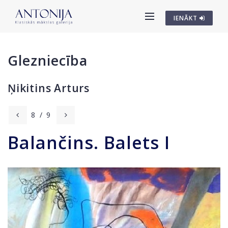
IENĀKT
Glezniecība
Ņikitins Arturs
8
/
9
Balančins. Balets I