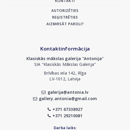
KONTAKTI
AUTORIZĒTIES
REĢISTRĒTIES
AIZMIRSĀT PAROLI?
Kontaktinformācija
Klasiskās mākslas galerija "Antonija"
SIA "Klasiskās Mākslas Galerija"
Brīvības iela 142, Rīga
LV-1012, Latvija
galerija@antonia.lv
gallery.antonia@gmail.com
+371 67338927
+371 29210081
Darba laiks: