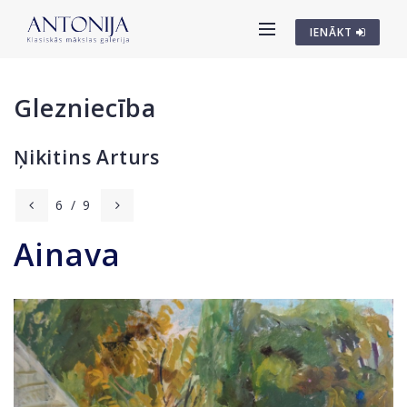
IENĀKT
Glezniecība
Ņikitins Arturs
6
/
9
Ainava