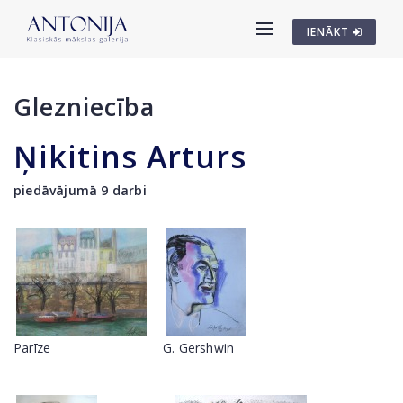
IENĀKT
Glezniecība
Ņikitins Arturs
piedāvājumā 9 darbi
Parīze
G. Gershwin