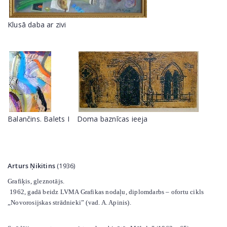
Klusā daba ar zivi
Balančins. Balets I
Doma baznīcas ieeja
Arturs Ņikitins
(1936)
Grafiķis, gleznotājs.
1962, gadā beidz LVMA Grafikas nodaļu, diplomdarbs – ofortu cikls
„Novorosijskas strādnieki” (vad. A. Apinis).