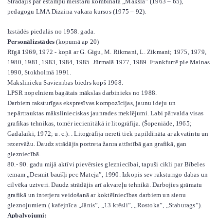
Strādājis par estampu meistaru kombinātā „Māksla” (1963 – 65),
pedagogu LMA Dizaina vakara kursos (1975 – 92).
Izstādēs piedalās no 1958. gada.
Personālizstādes
(kopumā ap 20)
Rīgā 1969, 1972 - kopā ar G. Gigu, M. Rikmani, L. Zikmani; 1975, 1979,
1980, 1981, 1983, 1984, 1985. Jūrmalā 1977, 1989. Frankfurtē pie Mainas
1990, Stokholmā 1991.
Mākslinieku Savienības biedrs kopš 1968.
LPSR nopelniem bagātais mākslas darbinieks no 1988.
Darbiem raksturīgas ekspresīvas kompozīcijas, jaunu ideju un
nepārtrauktas mākslinieciskas jaunrades meklējumi. Labi pārvalda visas
grafikas tehnikas, tomēr iecienītākā ir litogrāfija. (Šopeniāde, 1965;
Gadalaiki, 1972; u. c.). . Litogrāfija nereti tiek papildināta ar akvatintu un
rezervāžu. Daudz strādājis portreta žanra attīstībā gan grafikā, gan
glezniecībā.
80.- 90. gadu mijā aktīvi pievērsies glezniecībai, tapuši cikli par Bībeles
tēmām „Desmit baušļi pēc Mateja”, 1990. Izkopis sev raksturīgo dabas un
cilvēka uztveri. Daudz strādājis arī akvareļu tehnikā. Darbojies grāmatu
grafikā un interjeru veidošanā ar koktēlniecības darbiem un sienu
gleznojumiem ( kafejnīca „Jānis”, „13 krēsli”, „Rostoka”, „Staburags”).
Apbalvojumi: