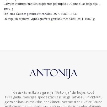
Latvijas Kultūras ministrijas prēmija par triptihu „Černobiļas traģēdija”,
1987. g.
Diploms Tallinas grafikas triennālēs 1977, 1980, 1983.
Prēmija un diploms Viļņas grāmatu grafikas triennālēs 1984, 1987. g.
Klasiskās mākslas galerija "Antonija" darbojas kopš
1991.gada. Galerijas specializācija ir 20.gs. latviešu un cittautu
glezniecības un mākslas priekšmetu vecmeistaru, kā arī jauno
mākslinieku darbi. Periodiski tiek organizētas izsoles klātienē,