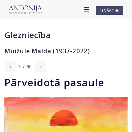
IENĀKT
Glezniecība
Muižule Malda (1937-2022)
1
/
30
Pārveidotā pasaule