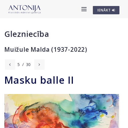
IENĀKT
Glezniecība
Muižule Malda (1937-2022)
5
/
30
Masku balle II