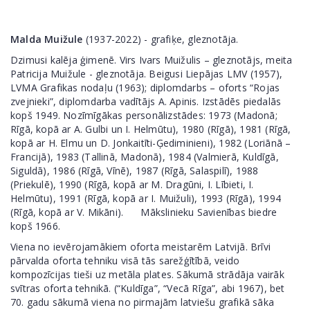
Malda Muižule
(1937-2022) - grafiķe, gleznotāja.
Dzimusi kalēja ģimenē. Virs Ivars Muižulis – gleznotājs, meita
Patricija Muižule - gleznotāja. Beigusi Liepājas LMV (1957),
LVMA Grafikas nodaļu (1963); diplomdarbs – oforts “Rojas
zvejnieki”, diplomdarba vadītājs A. Apinis. Izstādēs piedalās
kopš 1949. Nozīmīgākas personālizstādes: 1973 (Madonā;
Rīgā, kopā ar A. Gulbi un I. Helmūtu), 1980 (Rīgā), 1981 (Rīgā,
kopā ar H. Elmu un D. Jonkaitīti-Ģediminieni), 1982 (Loriānā –
Francijā), 1983 (Tallinā, Madonā), 1984 (Valmierā, Kuldīgā,
Siguldā), 1986 (Rīgā, Vīnē), 1987 (Rīgā, Salaspilī), 1988
(Priekulē), 1990 (Rīgā, kopā ar M. Dragūni, I. Lībieti, I.
Helmūtu), 1991 (Rīgā, kopā ar I. Muižuli), 1993 (Rīgā), 1994
(Rīgā, kopā ar V. Mikāni). Mākslinieku Savienības biedre
kopš 1966.
Viena no ievērojamākiem oforta meistarēm Latvijā. Brīvi
pārvalda oforta tehniku visā tās sarežģītībā, veido
kompozīcijas tieši uz metāla plates. Sākumā strādāja vairāk
svītras oforta tehnikā. (“Kuldīga”, “Vecā Rīga”, abi 1967), bet
70. gadu sākumā viena no pirmajām latviešu grafikā sāka