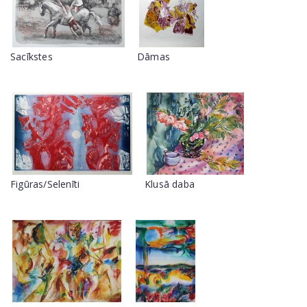
Sacīkstes
Dāmas
Figūras/Selenīti
Klusā daba