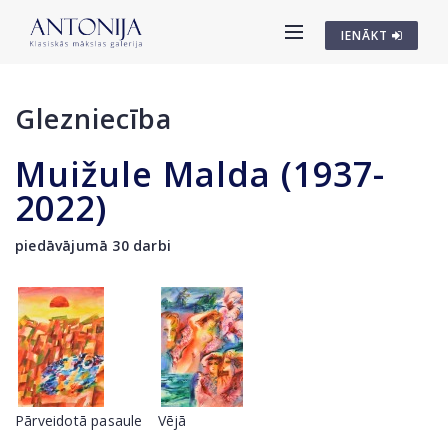
IENĀKT
Glezniecība
Muižule Malda (1937-
2022)
piedāvājumā 30 darbi
Pārveidotā pasaule
Vējā