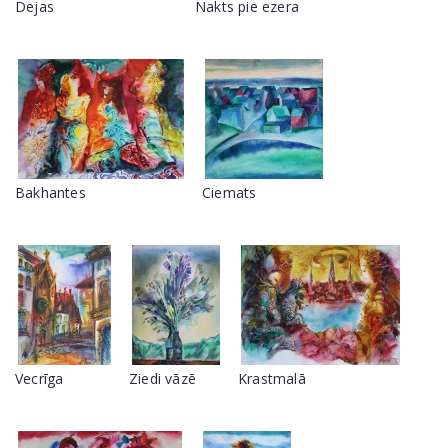
Dejas
Nakts pie ezera
Bakhantes
Ciemats
Vecrīga
Ziedi vāzē
Krastmalā