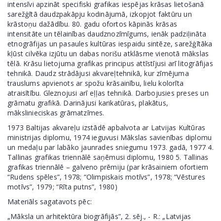
intensīvi apzināt specifiski grafikas iespējas krāsas lietošanā
sarežģītā daudzpakāpju kodinājumā, izkopjot faktūru un
krāstoņu dažādību. 80. gadu ofortos kāpinās krāsas
intensitāte un tēlainības daudznozīmīgums, ienāk padziļināta
etnogrāfijas un pasaules kultūras iespaidu sintēze, sarežģītāka
kļūst cilvēka izjūtu un dabas norišu atklāsme vienotā mākslas
tēlā. Krāsu lietojuma grafikas principus attīstījusi arī litogrāfijas
tehnikā. Daudz strādājusi akvareļtehnikā, kur zīmējuma
trauslums apvienots ar spožu krāsainību, lielu kolorīta
atraisītību. Gleznojusi arī eļļas tehnikā. Darbojusies preses un
grāmatu grafikā. Darinājusi karikatūras, plakātus,
mākslinieciskas grāmatzīmes.
1973 Baltijas akvareļu izstādē apbalvota ar Latvijas Kultūras
ministrijas diplomu, 1974 ieguvusi Mākslas savienības diplomu
un medaļu par labāko jaunrades sniegumu 1973. gadā, 1977 4.
Tallinas grafikas triennālē saņēmusi diplomu, 1980 5. Tallinas
grafikas triennālē – galveno prēmiju (par krāsainiem ofortiem
“Rudens spēles”, 1978; “Olimpiskais motīvs”, 1978; “Vēstures
motīvs”, 1979; “Rīta putns”, 1980)
Materiāls sagatavots pēc:
„Māksla un arhitektūra biogrāfijās”, 2. sēj., - R.: „Latvijas