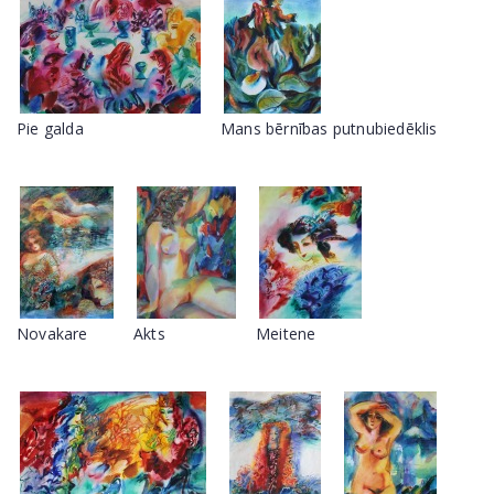
Pie galda
Mans bērnības putnubiedēklis
Novakare
Akts
Meitene