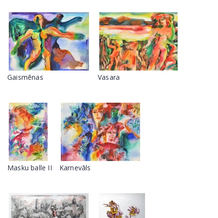
Gaismēnas
Vasara
Masku balle II
Karnevāls