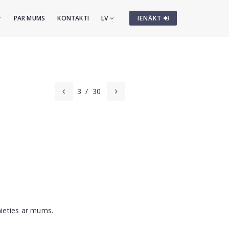
PAR MUMS
KONTAKTI
LV
IENĀKT
3
/
30
nieties ar mums.