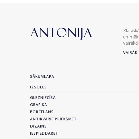
Klasisk
un māks
vairākd
VAIRĀK 
SĀKUMLAPA
IZSOLES
GLEZNIECĪBA
GRAFIKA
PORCELĀNS
ANTIKVĀRIE PRIEKŠMETI
DIZAINS
IESPIEDDARBI