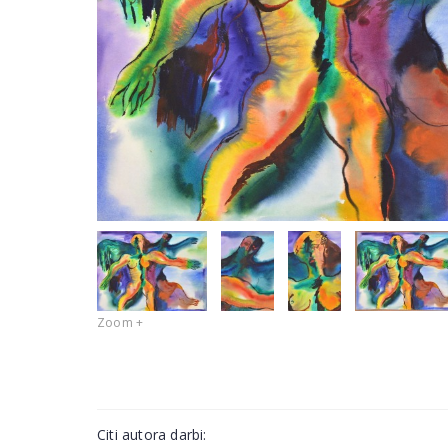
Zoom +
Citi autora darbi: