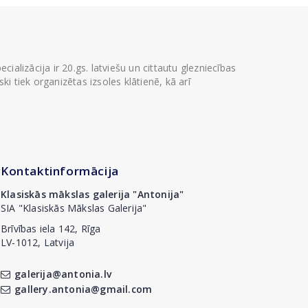
ializācija ir 20.gs. latviešu un cittautu glezniecības
i tiek organizētas izsoles klātienē, kā arī
Kontaktinformācija
Klasiskās mākslas galerija "Antonija"
SIA "Klasiskās Mākslas Galerija"
Brīvības iela 142, Rīga
LV-1012, Latvija
galerija@antonia.lv
gallery.antonia@gmail.com