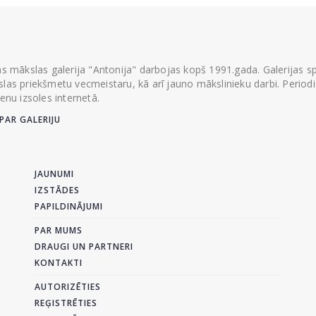
ās mākslas galerija "Antonija" darbojas kopš 1991.gada. Galerijas spec
las priekšmetu vecmeistaru, kā arī jauno mākslinieku darbi. Periodisk
ienu izsoles internetā.
PAR GALERIJU
JAUNUMI
IZSTĀDES
PAPILDINĀJUMI
PAR MUMS
DRAUGI UN PARTNERI
KONTAKTI
AUTORIZĒTIES
REĢISTRĒTIES