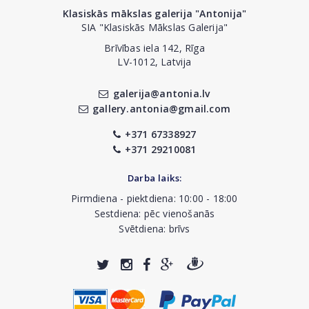
Klasiskās mākslas galerija "Antonija"
SIA "Klasiskās Mākslas Galerija"
Brīvības iela 142, Rīga
LV-1012, Latvija
galerija@antonia.lv
gallery.antonia@gmail.com
+371 67338927
+371 29210081
Darba laiks:
Pirmdiena - piektdiena: 10:00 - 18:00
Sestdiena: pēc vienošanās
Svētdiena: brīvs