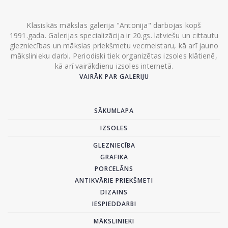
Klasiskās mākslas galerija "Antonija" darbojas kopš
1991.gada. Galerijas specializācija ir 20.gs. latviešu un cittautu
glezniecības un mākslas priekšmetu vecmeistaru, kā arī jauno
mākslinieku darbi. Periodiski tiek organizētas izsoles klātienē,
kā arī vairākdienu izsoles internetā.
VAIRĀK PAR GALERIJU
SĀKUMLAPA
IZSOLES
GLEZNIECĪBA
GRAFIKA
PORCELĀNS
ANTIKVĀRIE PRIEKŠMETI
DIZAINS
IESPIEDDARBI
MĀKSLINIEKI