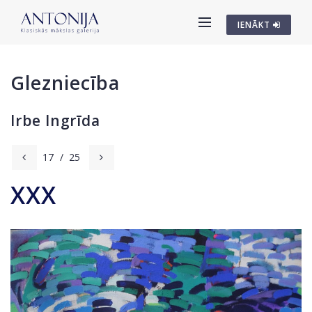
IENĀKT
Glezniecība
Irbe Ingrīda
17
/
25
XXX