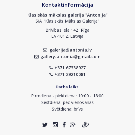
Kontaktinformācija
Klasiskās mākslas galerija "Antonija"
SIA "Klasiskās Mākslas Galerija"
Brīvības iela 142, Rīga
LV-1012, Latvija
galerija@antonia.lv
gallery.antonia@gmail.com
+371 67338927
+371 29210081
Darba laiks:
Pirmdiena - piektdiena: 10:00 - 18:00
Sestdiena: pēc vienošanās
Svētdiena: brīvs