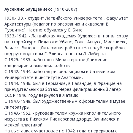
Аусеклис Баущениекс
(1910-2007)
1930.- 33. - студент Латвийского Университета , факультет
Архитектуры (педагог по рисованию и акварели В.
Пурвитис). Частно обучался у Е. Бине.
1933.-1942. - Латвийская Академия Художеств, попал сразу
на второй курс. Педагоги: Убанс, Тоне, Аннусс, Миесниекс,
Элиасс, Виперс... Дипломная работа «На палубе корабля»,
под руководством Г. Элиаса а потом Л. Либерта.
С 1929.-1935. работал в Министерстве Движение
канцелярие и выпалнял работы.
С 1942.-1944. работал рисовальщиком в Латвыйском
Университете в институте Анатомий.
С 1944.-1946. был в Германие, в Галандие, в Францие на
принудительных работах. Через фильграционный лагер
СССР 1946. году вернулся в Латвию.
С 1947.-1948. был художественным оформителем в музее
Литературы.
С 1949.-1962. - руковадителем кружка исполнительного
искусства в Рижском Пионерском дворце. Занимался и
мелкой пластикой.
На выставках участвовает с 1942. года с переривом с