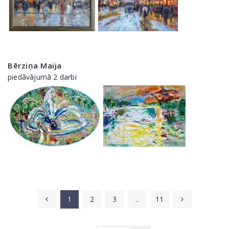
Bērziņa Maija
piedāvājumā 2 darbi
1
2
3
..
11