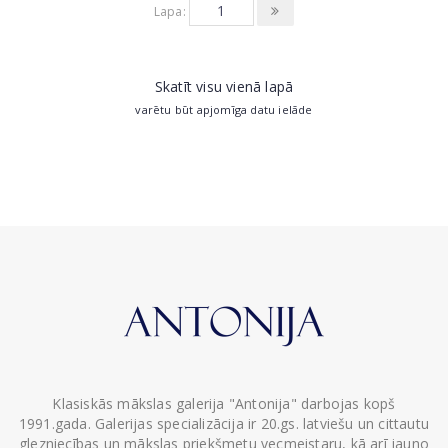
Lapa:
Skatīt visu vienā lapā
varētu būt apjomīga datu ielāde
Klasiskās mākslas galerija "Antonija" darbojas kopš
1991.gada. Galerijas specializācija ir 20.gs. latviešu un cittautu
glezniecības un mākslas priekšmetu vecmeistaru, kā arī jauno