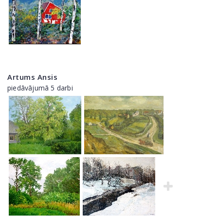
Artums Ansis
piedāvājumā 5 darbi