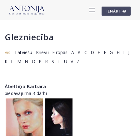
IENĀKT
Glezniecība
Visi
Latviešu
Krievu
Eiropas
A
B
C
D
E
F
G
H
I
J
K
L
M
N
O
P
R
S
T
U
V
Z
Ābeltiņa Barbara
piedāvājumā 3 darbi