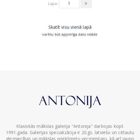
Lapa:
Skatīt visu vienā lapā
varētu būt apjomīga datu ielāde
Klasiskās mākslas galerija "Antonija" darbojas kopš
1991.gada. Galerijas specializācija ir 20.gs. latviešu un cittautu
glezniecības un mākslas priekšmetu vecmeistaru, kā arī jauno