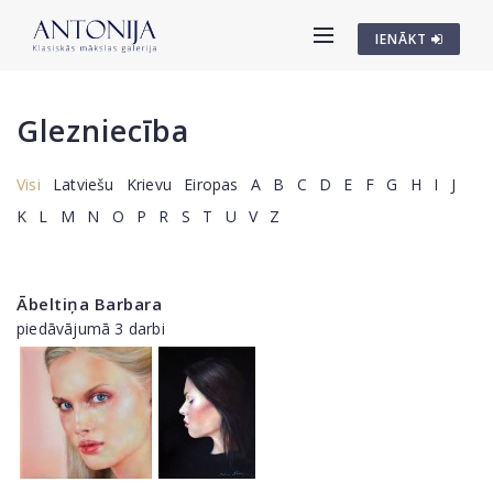
IENĀKT
Glezniecība
Visi
Latviešu
Krievu
Eiropas
A
B
C
D
E
F
G
H
I
J
K
L
M
N
O
P
R
S
T
U
V
Z
Ābeltiņa Barbara
piedāvājumā 3 darbi