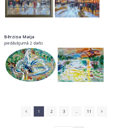
Bērziņa Maija
piedāvājumā 2 darbi
1
2
3
..
11