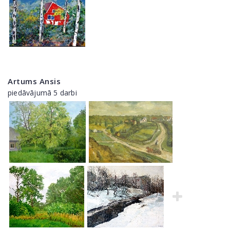
Artums Ansis
piedāvājumā 5 darbi