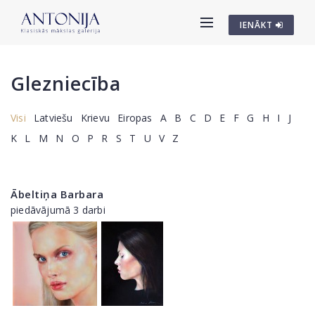
IENĀKT
Glezniecība
Visi
Latviešu
Krievu
Eiropas
A
B
C
D
E
F
G
H
I
J
K
L
M
N
O
P
R
S
T
U
V
Z
Ābeltiņa Barbara
piedāvājumā 3 darbi