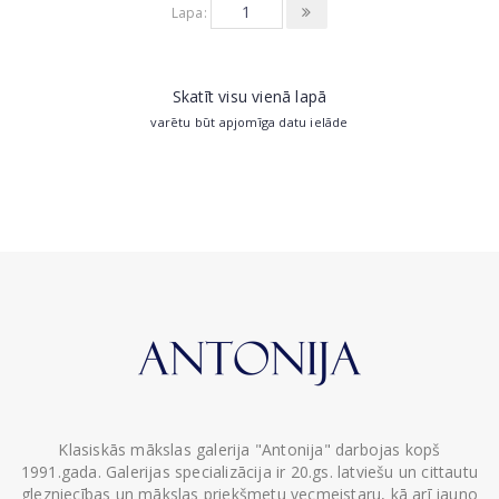
Lapa:
Skatīt visu vienā lapā
varētu būt apjomīga datu ielāde
Klasiskās mākslas galerija "Antonija" darbojas kopš
1991.gada. Galerijas specializācija ir 20.gs. latviešu un cittautu
glezniecības un mākslas priekšmetu vecmeistaru, kā arī jauno