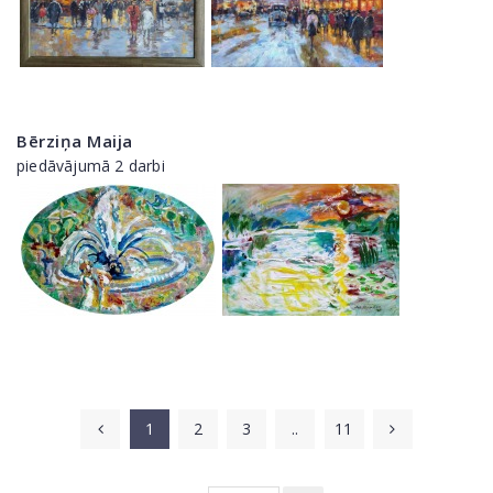
Bērziņa Maija
piedāvājumā 2 darbi
1
2
3
..
11