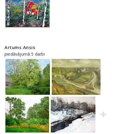
Artums Ansis
piedāvājumā 5 darbi