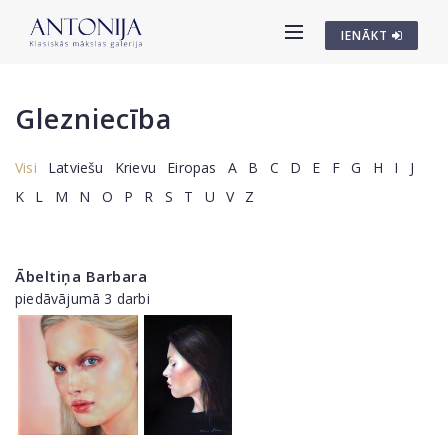
IENĀKT
Glezniecība
Visi
Latviešu
Krievu
Eiropas
A
B
C
D
E
F
G
H
I
J
K
L
M
N
O
P
R
S
T
U
V
Z
Ābeltiņa Barbara
piedāvājumā 3 darbi