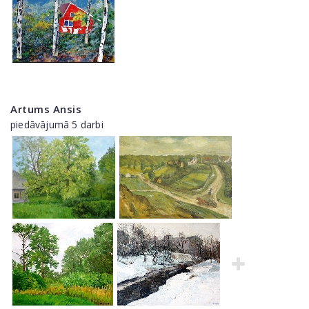
Artums Ansis
piedāvājumā 5 darbi