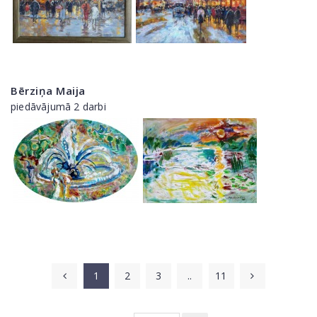
Bērziņa Maija
piedāvājumā 2 darbi
1
2
3
..
11