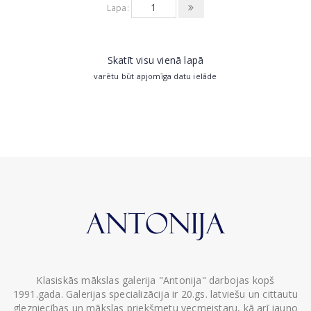
Lapa:
Skatīt visu vienā lapā
varētu būt apjomīga datu ielāde
Klasiskās mākslas galerija "Antonija" darbojas kopš
1991.gada. Galerijas specializācija ir 20.gs. latviešu un cittautu
glezniecības un mākslas priekšmetu vecmeistaru, kā arī jauno