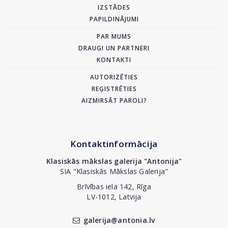
IZSTĀDES
PAPILDINĀJUMI
PAR MUMS
DRAUGI UN PARTNERI
KONTAKTI
AUTORIZĒTIES
REĢISTRĒTIES
AIZMIRSĀT PAROLI?
Kontaktinformācija
Klasiskās mākslas galerija "Antonija"
SIA "Klasiskās Mākslas Galerija"
Brīvības iela 142, Rīga
LV-1012, Latvija
galerija@antonia.lv