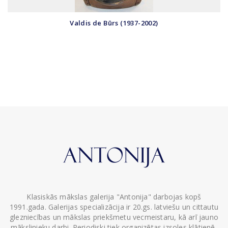
Valdis de Būrs (1937-2002)
Klasiskās mākslas galerija "Antonija" darbojas kopš
1991.gada. Galerijas specializācija ir 20.gs. latviešu un cittautu
glezniecības un mākslas priekšmetu vecmeistaru, kā arī jauno
mākslinieku darbi. Periodiski tiek organizētas izsoles klātienē,