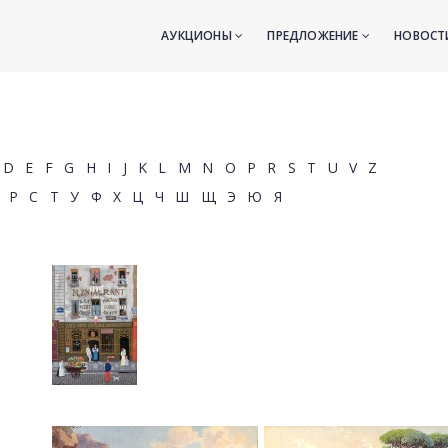
АУКЦИОНЫ
ПРЕДЛОЖЕНИЕ
НОВОС
D
E
F
G
H
I
J
K
L
M
N
O
P
R
S
T
U
V
Z
Р
С
Т
У
Ф
Х
Ц
Ч
Ш
Щ
Э
Ю
Я