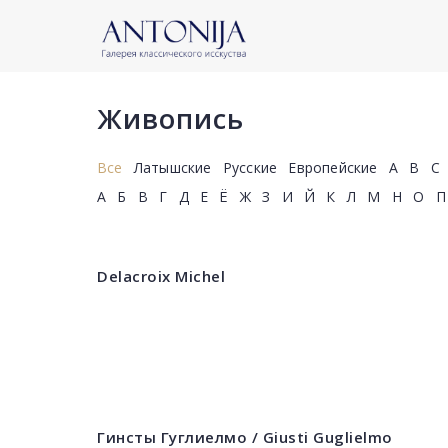
Живопись
Все
Латышские
Русские
Европейские
A
B
C
А
Б
В
Г
Д
Е
Ё
Ж
З
И
Й
К
Л
М
Н
О
П
Delacroix Michel
Гинсты Гуглиелмо / Giusti Guglielmo