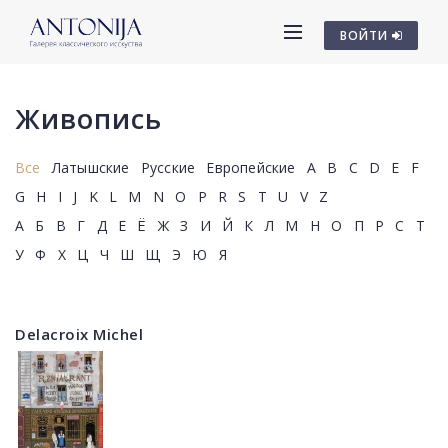
ВОЙТИ
Живопись
Все
Латышские
Русские
Европейские
A
B
C
D
E
F
G
H
I
J
K
L
M
N
O
P
R
S
T
U
V
Z
А
Б
В
Г
Д
Е
Ё
Ж
З
И
Й
К
Л
М
Н
О
П
Р
С
Т
У
Ф
Х
Ц
Ч
Ш
Щ
Э
Ю
Я
Delacroix Michel