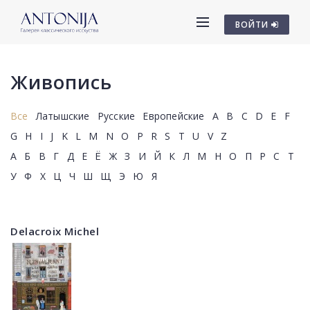
ВОЙТИ
Живопись
Все
Латышские
Русские
Европейские
A
B
C
D
E
F
G
H
I
J
K
L
M
N
O
P
R
S
T
U
V
Z
А
Б
В
Г
Д
Е
Ё
Ж
З
И
Й
К
Л
М
Н
О
П
Р
С
Т
У
Ф
Х
Ц
Ч
Ш
Щ
Э
Ю
Я
Delacroix Michel