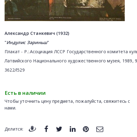
Aлександр Станкевич (1932)
"
Индулис
Зариньш
"
Плакат
-
Р.
:.Асоциация
ЛССР
Государственного
комитета
кул
Латвийского
Национального
художественного
музея
,
1989,
3622/l529
Есть в наличии
Чтобы уточнить цену предмета, пожалуйста, свяжитесь с
нами.
Делится: