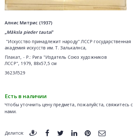
Алнис Митрис (1937)
„
Māksla pieder tautai
”
"Искусство
принадлежит народу
" Л
ССР
государственная
академия искусств им.
Т.
Залькалнса
,
Плакат,
-
Р.
: Рига
"
Издатель Союз художников
ЛССР",
1979
,
88x57
,
5 см
3623/l529
Есть в наличии
Чтобы уточнить цену предмета, пожалуйста, свяжитесь с
нами.
Делится: