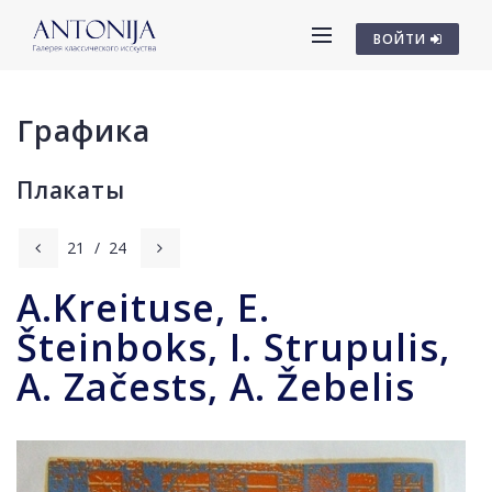
ВОЙТИ
Графика
Плакаты
21
/
24
A.Kreituse, E.
Šteinboks, I. Strupulis,
A. Začests, A. Žebelis