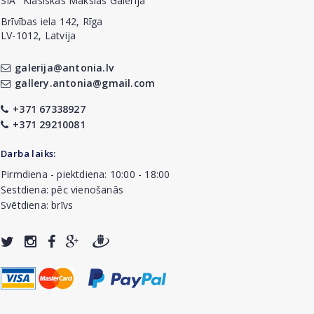
SIA "Klasiskās Mākslas Galerija"
Brīvības iela 142, Rīga
LV-1012, Latvija
galerija@antonia.lv
gallery.antonia@gmail.com
+371 67338927
+371 29210081
Darba laiks:
Pirmdiena - piektdiena: 10:00 - 18:00
Sestdiena: pēc vienošanās
Svētdiena: brīvs