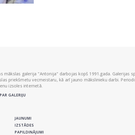
ās mākslas galerija "Antonija" darbojas kopš 1991.gada. Galerijas spec
las priekšmetu vecmeistaru, kā arī jauno mākslinieku darbi. Periodisk
ienu izsoles internetā.
PAR GALERIJU
JAUNUMI
IZSTĀDES
PAPILDINĀJUMI