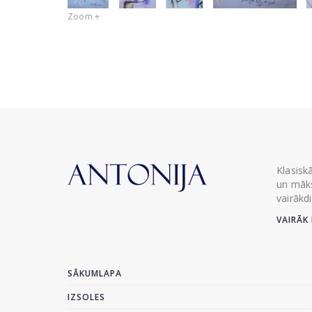
Zoom +
Klasisk
un māks
vairākd
VAIRĀK 
SĀKUMLAPA
IZSOLES