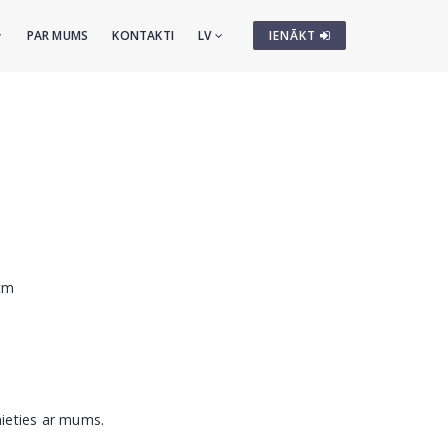
PAR MUMS
KONTAKTI
LV
IENĀKT
 cm
nieties ar mums.