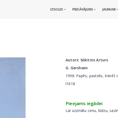
IZSOLES
PIEDĀVĀJUMS
JAUNUMI
Autors:
Ņikitins Arturs
G. Gershwin
1998. Papīrs, pastelis, 64x45
l1618
Pieejams iegādei
Lai uzzinātu cenu, lūdzu, sazi