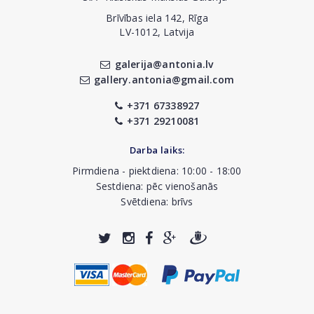
Brīvības iela 142, Rīga
LV-1012, Latvija
galerija@antonia.lv
gallery.antonia@gmail.com
+371 67338927
+371 29210081
Darba laiks:
Pirmdiena - piektdiena: 10:00 - 18:00
Sestdiena: pēc vienošanās
Svētdiena: brīvs