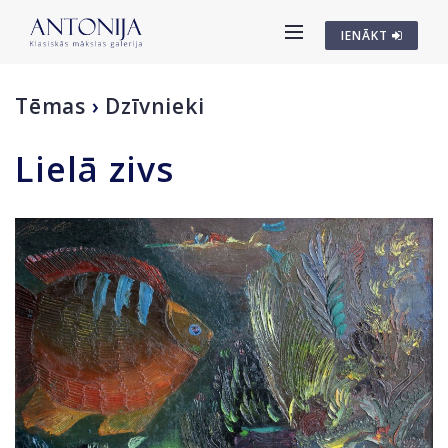
IENĀKT
Tēmas
›
Dzīvnieki
Lielā zivs